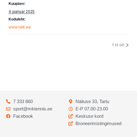
Kuupäev:
4 jaanuar 2025
Koduleht:
www.tatk.ee
T 12 GP
7 333 860
Näituse 33, Tartu
sport@mktennis.ee
E-P 07.00-23.00
Facebook
Keskuse kord
Broneerimistingimused
Codebry
arendus