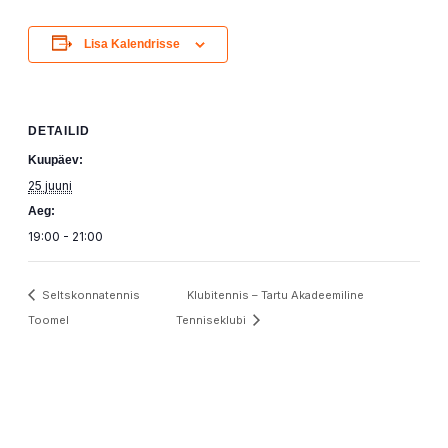
Lisa Kalendrisse
DETAILID
Kuupäev:
25 juuni
Aeg:
19:00 - 21:00
Seltskonnatennis
Klubitennis – Tartu Akadeemiline
Toomel
Tenniseklubi