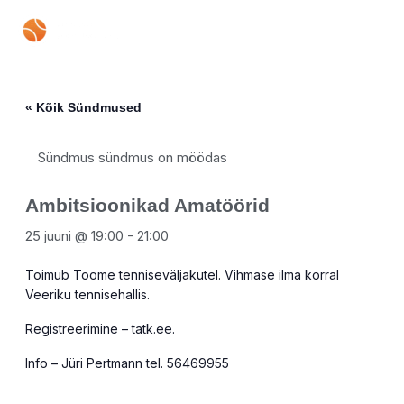
Skip
Mai
to
content
Men
« Kõik Sündmused
Sündmus sündmus on möödas
Ambitsioonikad Amatöörid
25 juuni @ 19:00
-
21:00
Toimub Toome tenniseväljakutel. Vihmase ilma korral
Veeriku tennisehallis.
Registreerimine – tatk.ee.
Info – Jüri Pertmann tel. 56469955