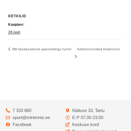
DETAILID
Kuupäev:
26 juuli
MK täiskasvanute paarismängu turniir
Ambitsioonikad Amatöörid
7 333 860
Näituse 33, Tartu
sport@mktennis.ee
E-P 07.00-23.00
Facebook
Keskuse kord