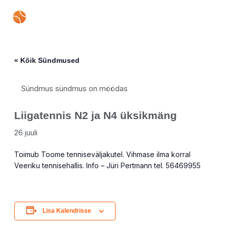
Skip
Mai
to
content
Men
« Kõik Sündmused
Sündmus sündmus on möödas
Liigatennis N2 ja N4 üksikmäng
26 juuli
Toimub Toome tenniseväljakutel. Vihmase ilma korral
Veeriku tennisehallis. Info – Jüri Pertmann tel. 56469955
Lisa Kalendrisse