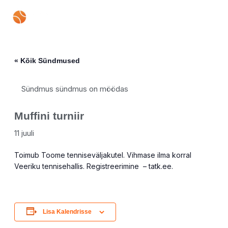
Skip
Mai
to
content
Men
« Kõik Sündmused
Sündmus sündmus on möödas
Muffini turniir
11 juuli
Toimub Toome tenniseväljakutel. Vihmase ilma korral
Veeriku tennisehallis. Registreerimine – tatk.ee.
Lisa Kalendrisse