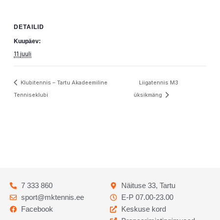
DETAILID
Kuupäev:
11 juuli
Klubitennis – Tartu Akadeemiline
Liigatennis M3
Tenniseklubi
üksikmäng
7 333 860
Näituse 33, Tartu
sport@mktennis.ee
E-P 07.00-23.00
Facebook
Keskuse kord