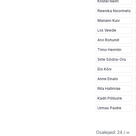
Kristel Reim
Reenika Noormets
Mariann Kuiv
Liis Veede
Arvi Rohuniit
Timo Hermlin
Sirle Sõstra-Oru
Elo Kõiv
Anne Einalo
Rita Hallimäe
Kadri Põlluste
Urmas Paidre
Osalejaid: 24 / ∞