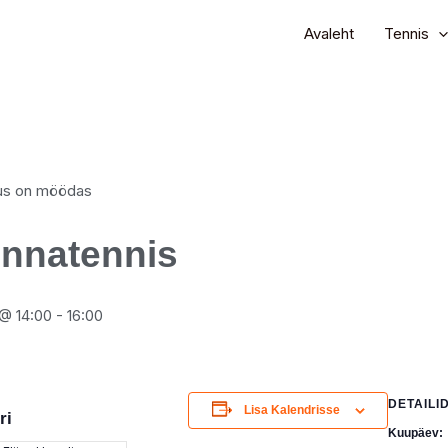
Avaleht
Tennis
s on möödas
onnatennis
@ 14:00
-
16:00
DETAILI
Lisa Kalendrisse
ri
Kuupäev: