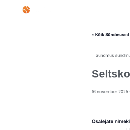
Skip
to
content
« Kõik Sündmused
Sündmus sündmu
Seltsk
16 november 2025 
Osalejate nimeki