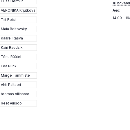
Eliisa Hermlin
16 novem
VERONIKA Krjutkova
Aeg:
14:00 - 16
Tiit Reisi
Maia Boltovsky
Kaarel Rasva
Kairi Raudsik
Tõnu Rüütel
Lea Puhk
Marge Tammiste
Ahti Paltseri
toomas ollissaar
Reet Ainsoo