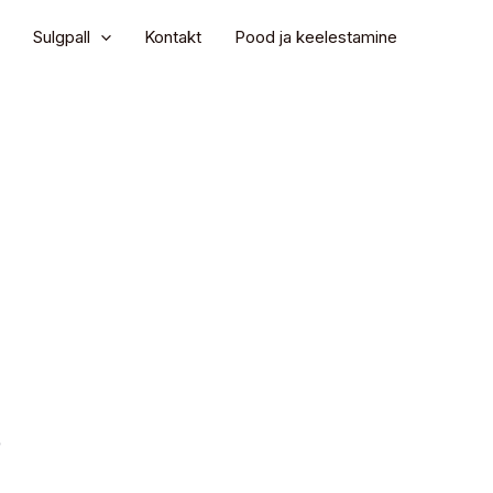
Sulgpall
Kontakt
Pood ja keelestamine
D