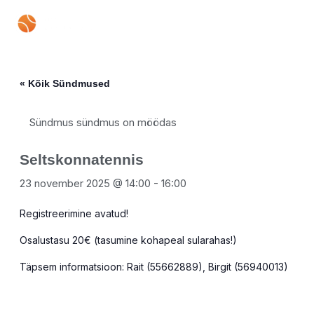
Skip
Mai
to
content
Men
« Kõik Sündmused
Sündmus sündmus on möödas
Seltskonnatennis
23 november 2025 @ 14:00
-
16:00
Registreerimine avatud!
Osalustasu 20€ (tasumine kohapeal sularahas!)
Täpsem informatsioon: Rait (55662889), Birgit (56940013)