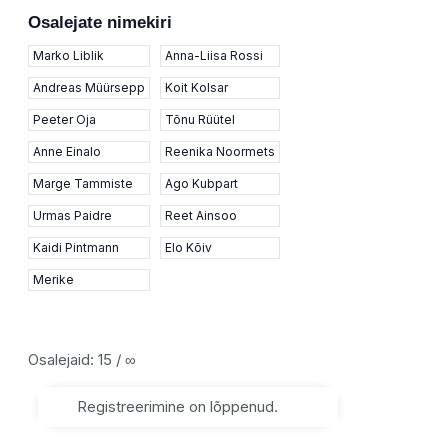
Osalejate nimekiri
Marko Liblik
Anna-Liisa Rossi
Andreas Müürsepp
Koit Kolsar
Peeter Oja
Tõnu Rüütel
Anne Einalo
Reenika Noormets
Marge Tammiste
Ago Kubpart
Urmas Paidre
Reet Ainsoo
Kaidi Pintmann
Elo Kõiv
Merike
Osalejaid: 15 / ∞
Registreerimine on lõppenud.