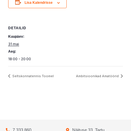
Lisa Kalendrisse
DETAILID
Kuupäev:
31 mai
Aeg:
18:00 - 20:00
Seltskonnatennis Toomel
Ambitsioonikad Amatöörid
7 333 860
Näituse 33, Tartu