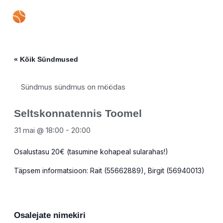
Skip
Mai
to
content
Men
« Kõik Sündmused
Sündmus sündmus on möödas
Seltskonnatennis Toomel
31 mai @ 18:00
-
20:00
Osalustasu 20€ (tasumine kohapeal sularahas!)
Täpsem informatsioon: Rait (55662889), Birgit (56940013)
Osalejate nimekiri