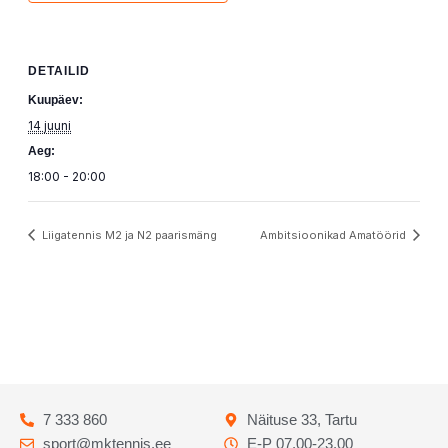
DETAILID
Kuupäev:
14 juuni
Aeg:
18:00 - 20:00
Liigatennis M2 ja N2 paarismäng
Ambitsioonikad Amatöörid
7 333 860
Näituse 33, Tartu
sport@mktennis.ee
E-P 07.00-23.00