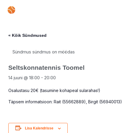
Skip
Mai
to
content
Men
« Kõik Sündmused
Sündmus sündmus on möödas
Seltskonnatennis Toomel
14 juuni @ 18:00
-
20:00
Osalustasu 20€ (tasumine kohapeal sularahas!)
Täpsem informatsioon: Rait (55662889), Birgit (56940013)
Lisa Kalendrisse