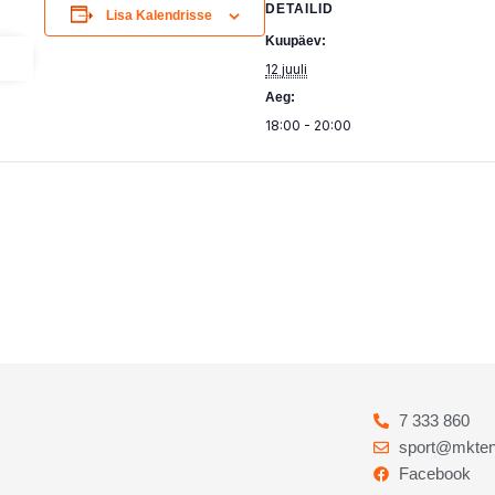
DETAILID
Lisa Kalendrisse
Kuupäev:
12 juuli
Aeg:
18:00 - 20:00
7 333 860
sport@mkten
Facebook