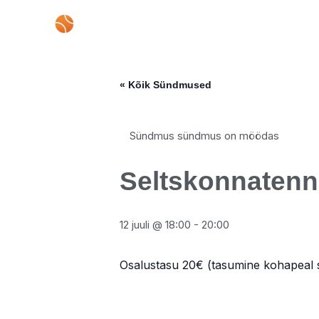
Skip
to
content
« Kõik Sündmused
Sündmus sündmus on möödas
Seltskonnatenn
12 juuli @ 18:00
-
20:00
Osalustasu 20€ (tasumine kohapeal s