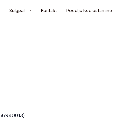
Sulgpall
Kontakt
Pood ja keelestamine
 (56940013)