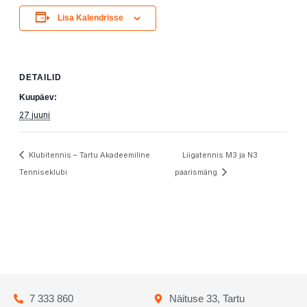
Lisa Kalendrisse
DETAILID
Kuupäev:
27 juuni
Klubitennis – Tartu Akadeemiline
Liigatennis M3 ja N3
Tenniseklubi
paarismäng
7 333 860
Näituse 33, Tartu