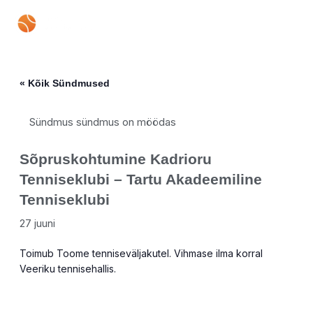
Skip
Mai
to
content
Men
« Kõik Sündmused
Sündmus sündmus on möödas
Sõpruskohtumine Kadrioru
Tenniseklubi – Tartu Akadeemiline
Tenniseklubi
27 juuni
Toimub Toome tenniseväljakutel. Vihmase ilma korral
Veeriku tennisehallis.