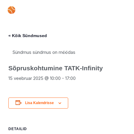
Skip
Mai
to
content
Men
« Kõik Sündmused
Sündmus sündmus on möödas
Sõpruskohtumine TATK-Infinity
15 veebruar 2025 @ 10:00
-
17:00
Lisa Kalendrisse
DETAILID