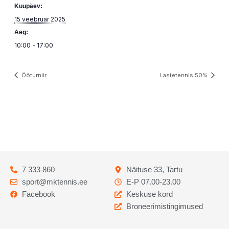
Kuupäev:
15 veebruar 2025
Aeg:
10:00 - 17:00
Ööturniir
Lastetennis 50%
7 333 860
Näituse 33, Tartu
sport@mktennis.ee
E-P 07.00-23.00
Facebook
Keskuse kord
Broneerimistingimused
Codebry
arendus