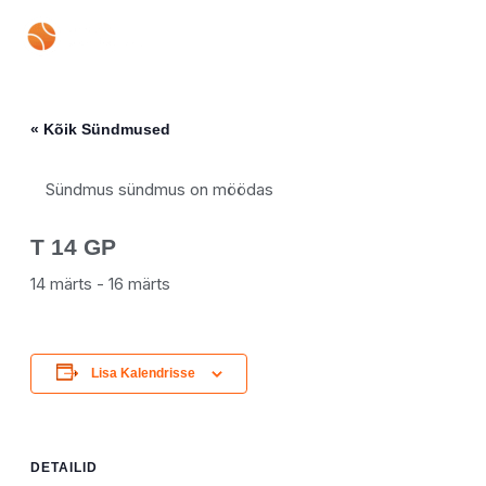
Skip
Mai
to
content
Men
« Kõik Sündmused
Sündmus sündmus on möödas
T 14 GP
14 märts
-
16 märts
Lisa Kalendrisse
DETAILID