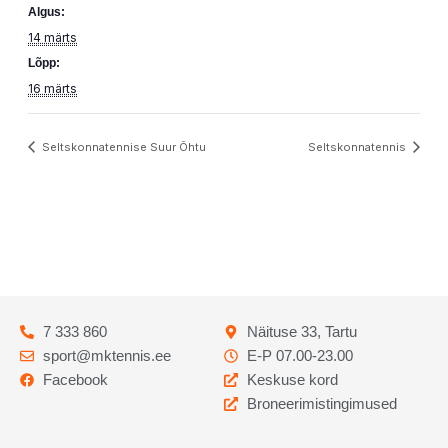
Algus:
14 märts
Lõpp:
16 märts
Seltskonnatennise Suur Õhtu
Seltskonnatennis
7 333 860
Näituse 33, Tartu
sport@mktennis.ee
E-P 07.00-23.00
Facebook
Keskuse kord
Broneerimistingimused
Codebry
arendus