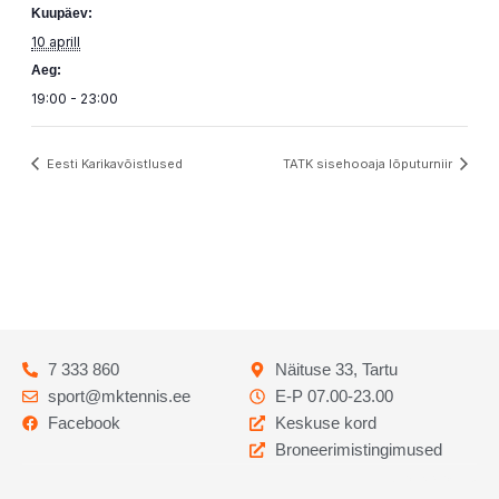
Kuupäev:
10 aprill
Aeg:
19:00 - 23:00
Eesti Karikavõistlused
TATK sisehooaja lõputurniir
7 333 860
Näituse 33, Tartu
sport@mktennis.ee
E-P 07.00-23.00
Facebook
Keskuse kord
Broneerimistingimused
Codebry
arendus