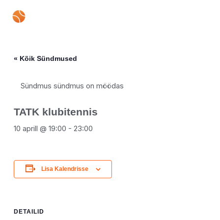
Skip
Mai
to
content
Men
« Kõik Sündmused
Sündmus sündmus on möödas
TATK klubitennis
10 aprill @ 19:00
-
23:00
Lisa Kalendrisse
DETAILID