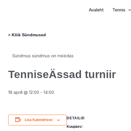
Avaleht
Tennis
« Kõik Sündmused
Sündmus sündmus on möödas
TenniseÄssad turniir
18 aprill @ 12:00
-
14:00
DETAILID
Lisa Kalendrisse
Kuupäev: