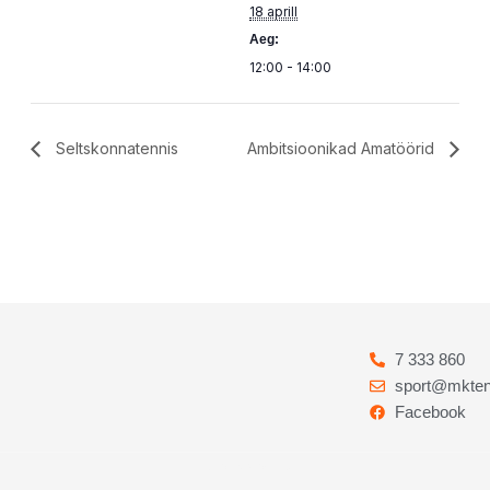
18 aprill
Aeg:
12:00 - 14:00
Seltskonnatennis
Ambitsioonikad Amatöörid
7 333 860
sport@mkten
Facebook
Codebry
arendus