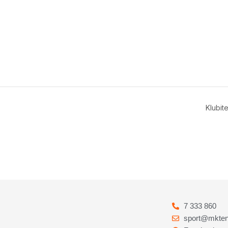
Klubit
7 333 860
sport@mkten