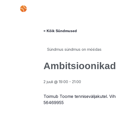
Skip
to
content
« Kõik Sündmused
Sündmus sündmus on möödas
Ambitsioonikad
2 juuli @ 19:00
-
21:00
Toimub Toome tenniseväljakutel. Vihma
56469955