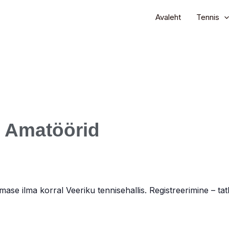
Avaleht
Tennis
 Amatöörid
se ilma korral Veeriku tennisehallis. Registreerimine – tatk