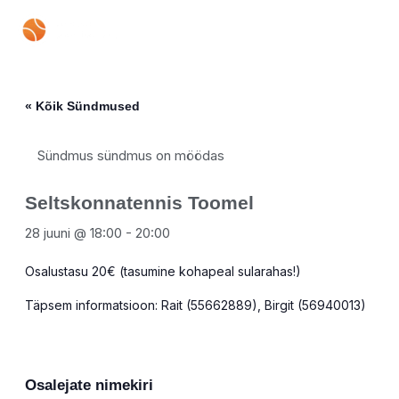
Skip
Mai
to
content
Men
« Kõik Sündmused
Sündmus sündmus on möödas
Seltskonnatennis Toomel
28 juuni @ 18:00
-
20:00
Osalustasu 20€ (tasumine kohapeal sularahas!)
Täpsem informatsioon: Rait (55662889), Birgit (56940013)
Osalejate nimekiri